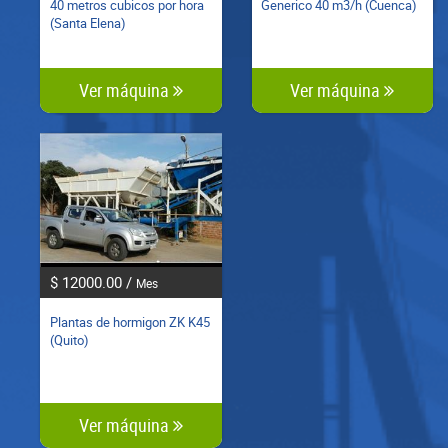
40 metros cubicos por hora
Generico 40 m3/h (Cuenca)
(Santa Elena)
Ver máquina
Ver máquina
$ 12000.00 /
Mes
Plantas de hormigon ZK K45
(Quito)
Ver máquina