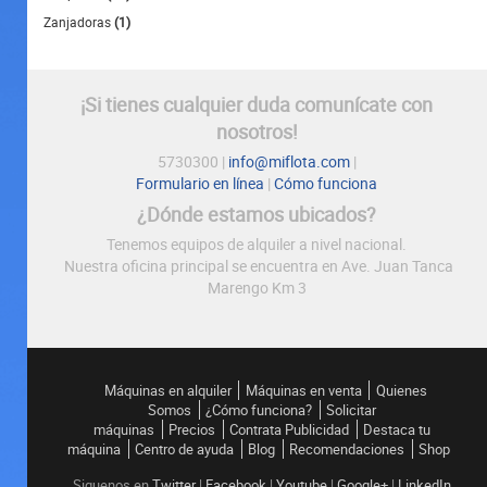
Zanjadoras
(1)
¡Si tienes cualquier duda comunícate con
nosotros!
5730300 |
info@miflota.com
|
Formulario en línea
|
Cómo funciona
¿Dónde estamos ubicados?
Tenemos equipos de alquiler a nivel nacional.
Nuestra oficina principal se encuentra en Ave. Juan Tanca
Marengo Km 3
Máquinas en alquiler
Máquinas en venta
Quienes
Somos
¿Cómo funciona?
Solicitar
máquinas
Precios
Contrata Publicidad
Destaca tu
máquina
Centro de ayuda
Blog
Recomendaciones
Shop
Siguenos en
Twitter
|
Facebook
|
Youtube
|
Google+
|
LinkedIn