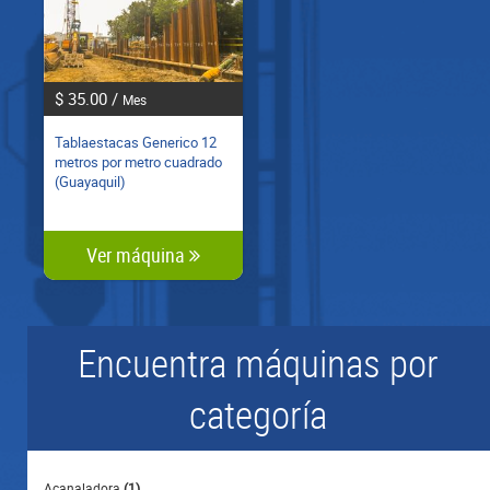
$ 35.00 /
Mes
Tablaestacas Generico 12
metros por metro cuadrado
(Guayaquil)
Ver máquina
Encuentra máquinas por
categoría
Acanaladora
(1)