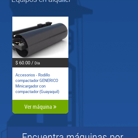
$ 60.00 /
Dia
Accesorios - Rodillo
compactador GENERICO
Minicargador con
compactador (Guayaquil)
Ver máquina
Encuentra máquinas por