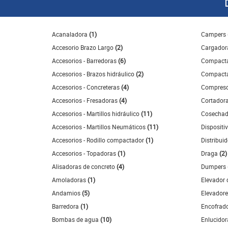
Acanaladora
(1)
Campers
Accesorio Brazo Largo
(2)
Cargado
Accesorios - Barredoras
(6)
Compact
Accesorios - Brazos hidráulico
(2)
Compacta
Accesorios - Concreteras
(4)
Compres
Accesorios - Fresadoras
(4)
Cortador
Accesorios - Martillos hidráulico
(11)
Cosecha
Accesorios - Martillos Neumáticos
(11)
Dispositi
Accesorios - Rodillo compactador
(1)
Distribui
Accesorios - Topadoras
(1)
Draga
(2)
Alisadoras de concreto
(4)
Dumpers
Amoladoras
(1)
Elevador 
Andamios
(5)
Elevadore
Barredora
(1)
Encofrad
Bombas de agua
(10)
Enlucido