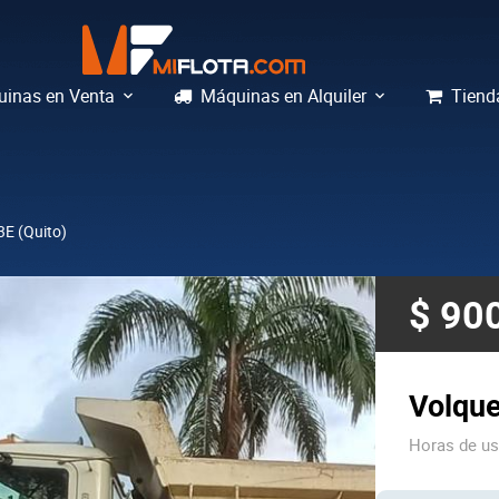
inas en Venta
Máquinas en Alquiler
Tiend
E (Quito)
$ 90
Volque
Horas de u