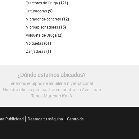
Tractores de Oruga
(121)
Trituradoras
(9)
Vibrador de concreto
(12)
Vibroapisonadores
(15)
volqueta de Oruga
(2)
Volquetas
(61)
Zanjadoras
(1)
¿Dónde estamos ubicados?
Tenemos equipos de alquiler a nivel nacional.
Nuestra oficina principal se encuentra en Ave. Juan
Tanca Marengo Km 3
ata Publicidad
Destaca tu máquina
Centro de