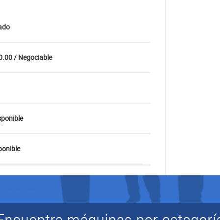
ado
.00 / Negociable
sponible
onible
Encuentra máquinas por categorí