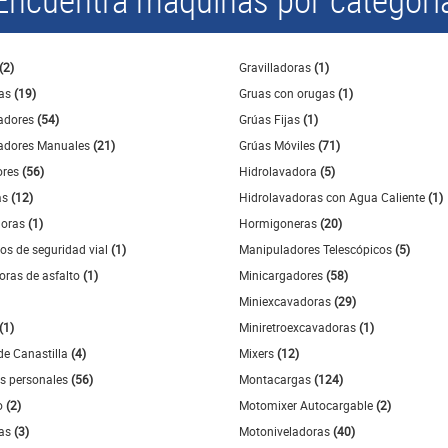
(2)
Gravilladoras
(1)
ras
(19)
Gruas con orugas
(1)
adores
(54)
Grúas Fijas
(1)
dores Manuales
(21)
Grúas Móviles
(71)
ores
(56)
Hidrolavadora
(5)
as
(12)
Hidrolavadoras con Agua Caliente
(1)
doras
(1)
Hormigoneras
(20)
vos de seguridad vial
(1)
Manipuladores Telescópicos
(5)
doras de asfalto
(1)
Minicargadores
(58)
Miniexcavadoras
(29)
(1)
Miniretroexcavadoras
(1)
de Canastilla
(4)
Mixers
(12)
s personales
(56)
Montacargas
(124)
o
(2)
Motomixer Autocargable
(2)
ras
(3)
Motoniveladoras
(40)