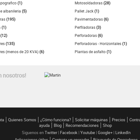
opografico
(1)
Motosoldadoras
(28)
e albanileria
(5)
Pallet Jack
(1)
ras
(195)
Pavimentadoras
(6)
a
(1)
Perfiladoras
(3)
s
(12)
Perforadoras
(6)
res
(135)
Perforadoras - Horizontales
(1)
res (menos de 20 KVA)
(6)
Plantas de asfalto
(1)
n nosotros!
nta
Quienes Somos
¿Cómo funciona?
Solicitar máquinas
Precios
Contr
ayuda
Blog
Recomendaciones
Shop
Siguenos en
Twitter
|
Facebook
|
Youtube
|
Google+
|
LinkedIn
Aplicaciones útiles
Contrata un operador
Búsqueda de Operadores