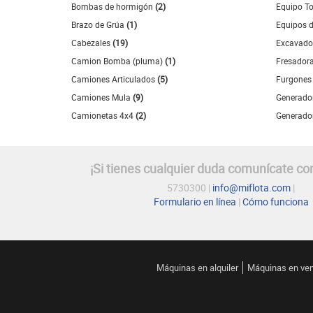
Bombas de hormigón
(2)
Equipo T
Brazo de Grúa
(1)
Equipos d
Cabezales
(19)
Excavado
Camion Bomba (pluma)
(1)
Fresador
Camiones Articulados
(5)
Furgone
Camiones Mula
(9)
Generado
Camionetas 4x4
(2)
Generado
¡Si tienes cualquier duda comunícate co
5730300 |
info@miflota.com
|
Formulario en línea
|
Cómo funciona
Máquinas en alquiler
Máquinas en ve