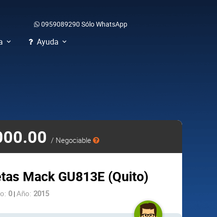
0959089290
Sólo WhatsApp
a
Ayuda
000.00
/ Negociable
tas Mack GU813E (Quito)
so:
0
Año:
2015
|