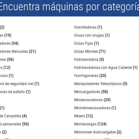
Encuentra máquinas por categorí
(2)
Gravilladoras
(1)
ras
(19)
Gruas con orugas
(1)
adores
(54)
Grúas Fijas
(1)
dores Manuales
(21)
Grúas Móviles
(71)
ores
(56)
Hidrolavadora
(5)
as
(12)
Hidrolavadoras con Agua Caliente
(1)
doras
(1)
Hormigoneras
(20)
vos de seguridad vial
(1)
Manipuladores Telescópicos
(5)
doras de asfalto
(1)
Minicargadores
(58)
Miniexcavadoras
(29)
(1)
Miniretroexcavadoras
(1)
de Canastilla
(4)
Mixers
(12)
s personales
(56)
Montacargas
(124)
o
(2)
Motomixer Autocargable
(2)