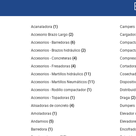
Acanaladora
(1)
Campers
Accesorio Brazo Largo
(2)
Cargado
Accesorios - Barredoras
(6)
Compact
Accesorios - Brazos hidráulico
(2)
Compacta
Accesorios - Concreteras
(4)
Compres
Accesorios - Fresadoras
(4)
Cortador
Accesorios - Martillos hidráulico
(11)
Cosecha
Accesorios - Martillos Neumáticos
(11)
Dispositi
Accesorios - Rodillo compactador
(1)
Distribui
Accesorios - Topadoras
(1)
Draga
(2)
Alisadoras de concreto
(4)
Dumpers
Amoladoras
(1)
Elevador 
Andamios
(5)
Elevadore
Barredora
(1)
Encofrad