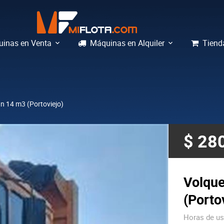
inas en Venta
Máquinas en Alquiler
Tiend
 14 m3 (Portoviejo)
$ 28
Volqu
(Porto
Horas de u