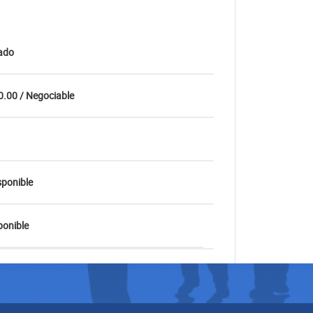
ado
.00 / Negociable
sponible
onible