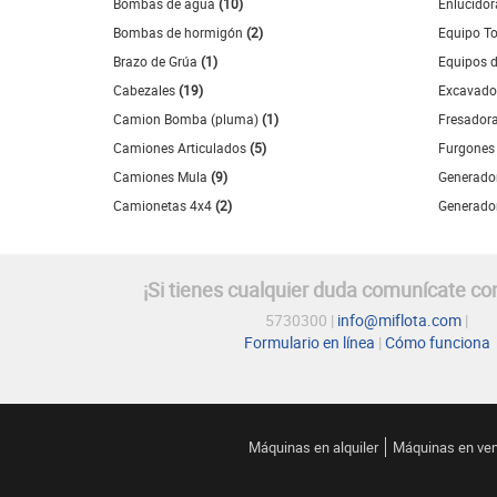
Bombas de agua
(10)
Enlucido
Bombas de hormigón
(2)
Equipo T
Brazo de Grúa
(1)
Equipos d
Cabezales
(19)
Excavado
Camion Bomba (pluma)
(1)
Fresador
Camiones Articulados
(5)
Furgone
Camiones Mula
(9)
Generado
Camionetas 4x4
(2)
Generado
¡Si tienes cualquier duda comunícate co
5730300 |
info@miflota.com
|
Formulario en línea
|
Cómo funciona
Máquinas en alquiler
Máquinas en ve