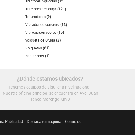
Tractores Agrícolas
(15)
Tractores de Oruga
(121)
Trituradoras
(9)
Vibrador de concreto
(12)
Vibroapisonadores
(15)
volqueta de Oruga
(2)
Volquetas
(61)
Zanjadoras
(1)
¿Dónde estamos ubicados?
Tenemos equipos de alquiler a nivel nacional.
Nuestra oficina principal se encuentra en Ave. Juan
Tanca Marengo Km 3
ata Publicidad
Destaca tu máquina
Centro de