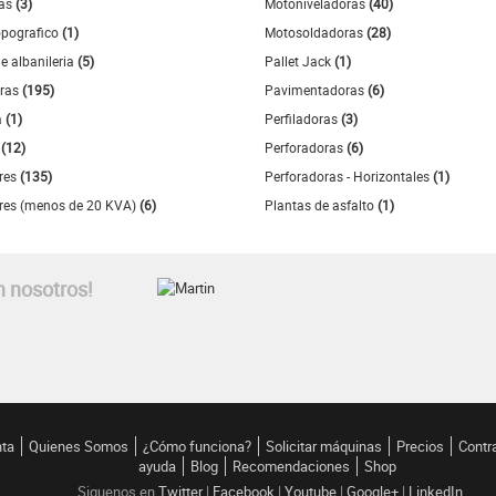
ras
(3)
Motoniveladoras
(40)
opografico
(1)
Motosoldadoras
(28)
e albanileria
(5)
Pallet Jack
(1)
ras
(195)
Pavimentadoras
(6)
a
(1)
Perfiladoras
(3)
s
(12)
Perforadoras
(6)
res
(135)
Perforadoras - Horizontales
(1)
res (menos de 20 KVA)
(6)
Plantas de asfalto
(1)
n nosotros!
nta
Quienes Somos
¿Cómo funciona?
Solicitar máquinas
Precios
Contr
ayuda
Blog
Recomendaciones
Shop
Siguenos en
Twitter
|
Facebook
|
Youtube
|
Google+
|
LinkedIn