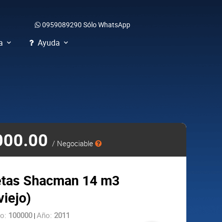
0959089290
Sólo WhatsApp
a
Ayuda
000.00
/ Negociable
etas Shacman 14 m3
viejo)
so:
100000
Año:
2011
|